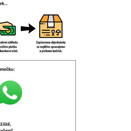
k...
ámečku:
žiště,
tažení!