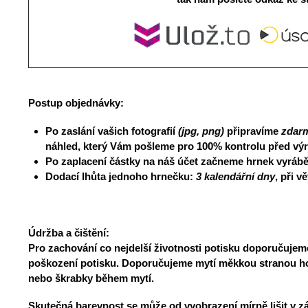
Postup objednávky:
Po zaslání vašich fotografií
(jpg, png)
připravíme
zdar
náhled, který Vám pošleme pro 100% kontrolu před vý
Po zaplacení částky na náš účet začneme hrnek vyrábě
Dodací lhůta jednoho hrnečku:
3 kalendářní dny
, při 
Údržba a čištění:
Pro zachování co nejdelší životnosti potisku doporučujem
poškození potisku. Doporučujeme mytí měkkou stranou ho
nebo škrabky během mytí.
Skutečná barevnost se může od vyobrazení mírně lišit v zá