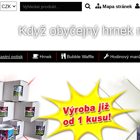
Mapa stránek
Když obyčejný hrnek n
astní potisk
Hrnek
Bubble Waffle
Hodinový manž