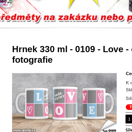
Hrnek 330 ml - 0109 - Love -
fotografie
Ce
K 
Sk
Sdí
T
Šíř