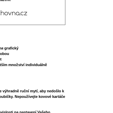
ma
grafický
robou
t
větším množství individuálně
e výhradně ruční mytí, aby nedošlo k
ubičky. Nepoužívejte kovové kartáče
vislosti na nastavení Vašeho