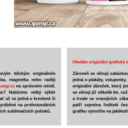
Hledáte originální grafický
svým blízkým originálním
Zároveň se věnuji zakázkov
nka, magnetka nebo raději
jedná o plakáty, vstupenky,
ongi.cz
na správném místě.
originální dáreček, který 
ás? Nabízíme velký výběr
se věnuji již několik let, c
ať už se jedná o kreslené či
a trvale se vracejících zák
yráběné na profesionálních
patří zejména ředitelé če
ých sublimačních potisků.
grafiku vytvořím na jakékol