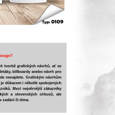
 design?
é tvorbě grafických návrhů, ať se
 letáky, billboardy anebo návrh pro
jinde nenajdete. Grafickým návrhům
ož je důkazem i několik spokojených
azníků. Mezi nejvěrnější zákazníky
ských a slovenských cirkusů, ale
iv zadání či téma.