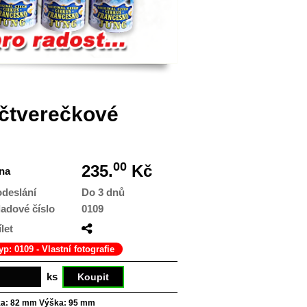
 čtverečkové
00
235.
Kč
na
odeslání
Do 3 dnů
ladové číslo
0109
let
yp: 0109 - Vlastní fotografie
ks
ka:
82 mm
Výška:
95 mm