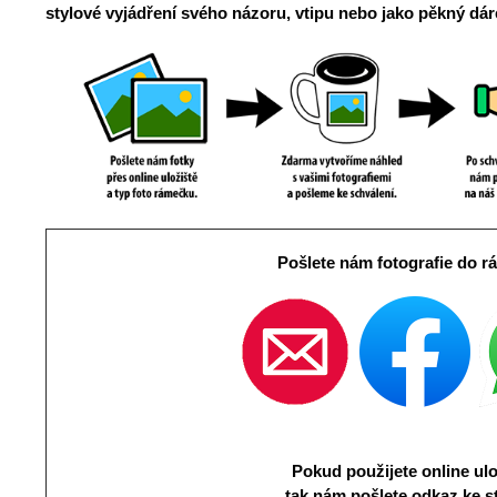
stylové vyjádření svého názoru, vtipu nebo jako pěkný dáre
Pošlete nám fotografie do r
Pokud použijete online ulo
tak nám pošlete odkaz ke s