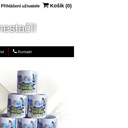
Košík (
0
)
Přihlášení uživatele
estačí!
el
Kontakt