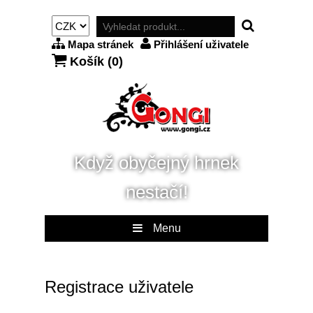
Mapa stránek
Přihlášení uživatele
Košík (
0
)
Když obyčejný hrnek
nestačí!
Menu
Registrace uživatele