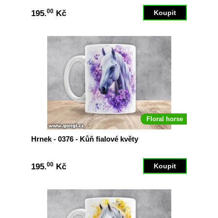
00
195.
Kč
Floral horse
Hrnek - 0376 - Kůň fialové květy
00
195.
Kč