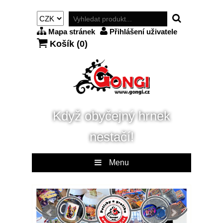
Mapa stránek
Přihlášení uživatele
Košík (
0
)
Když obyčejný hrnek
nestačí!
Menu