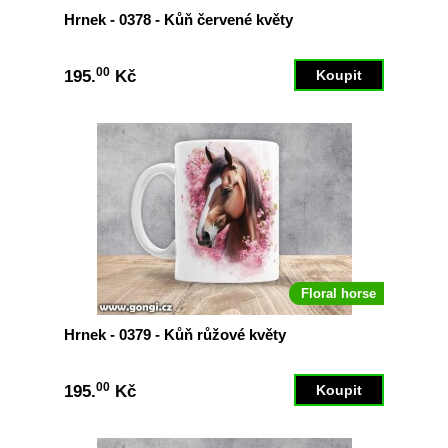
Hrnek - 0378 - Kůň červené květy
00
195.
Kč
Floral horse
Hrnek - 0379 - Kůň růžové květy
00
195.
Kč