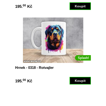
00
195.
Kč
Splash!
Hrnek - 0318 - Rotvajler
00
195.
Kč