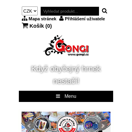
Mapa stránek
Přihlášení uživatele
Košík (
0
)
Když obyčejný hrnek
nestačí!
Menu