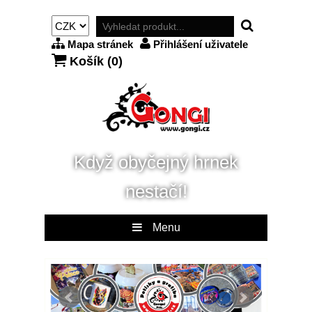
Mapa stránek
Přihlášení uživatele
Košík (
0
)
Když obyčejný hrnek
nestačí!
Menu